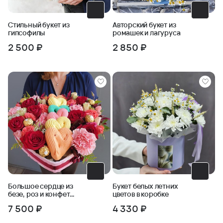
Стильный букет из
Авторский букет из
гипсофилы
ромашек и лагуруса
2 500 ₽
2 850 ₽
Большое сердце из
Букет белых летних
безе, роз и конфет
цветов в коробке
ферреро
7 500 ₽
4 330 ₽