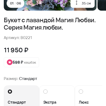
35 см
01
/
06
Букет с лавандой Магия Любви.
Серия Магия любви.
Артикул: B0221
11 950 ₽
598 ₽
кешбэк
Размер:
Стандарт
Стандарт
Экстра
Люкс