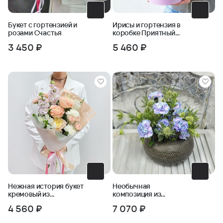
Букет с гортензией и
Ирисы и гортензия в
розами Счастья
коробке Приятный
секрет
3 450 ₽
5 460 ₽
Нежная история букет
Необычная
кремовый из
композиция из
пионовидных роз
голубых гвоздик для
4 560 ₽
7 070 ₽
руководителя