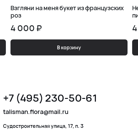
Взгляни на меня букет из французских
Н
роз
п
4 000 ₽
4
В корзину
+7 (495) 230-50-61
talisman.flora@mail.ru
Судостроительная улица, 17, п. 3