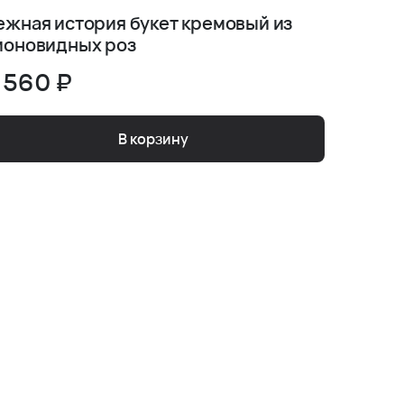
ежная история букет кремовый из
Необыч
ионовидных роз
гвозди
 560 ₽
7 070
В корзину