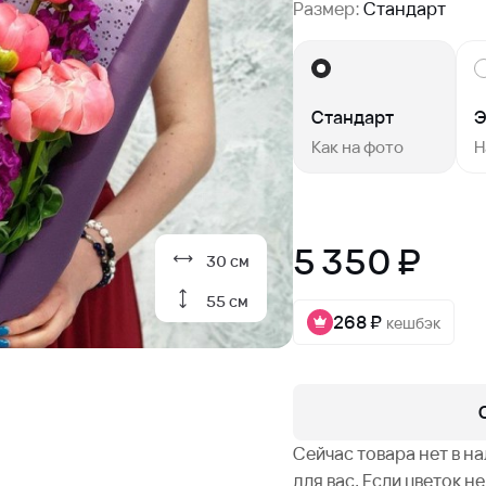
Размер:
Стандарт
Стандарт
Э
Как на фото
Н
5 350 ₽
30 см
55 см
268 ₽
кешбэк
Сейчас товара нет в н
для вас. Если цветок 