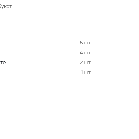
букет
5 шт
4 шт
нте
2 шт
1 шт