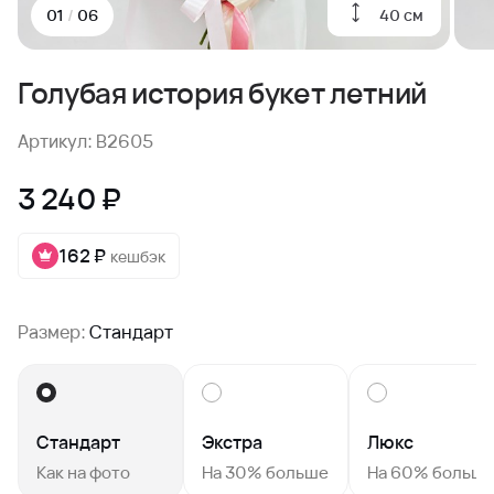
40 см
01
/
06
Голубая история букет летний
Артикул: B2605
3 240 ₽
162 ₽
кешбэк
Размер:
Стандарт
Стандарт
Экстра
Люкс
Как на фото
На 30% больше
На 60% больш