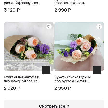
розовой французской
Розовая нежность
розой
3 120 ₽
2 990 ₽
Букет из лизиантуса и
Букет из пионовидных
пионовидной розы в
роз, эустомы и лунной
крафте
гвоздики
2 920 ₽
2 950 ₽
Смотреть все