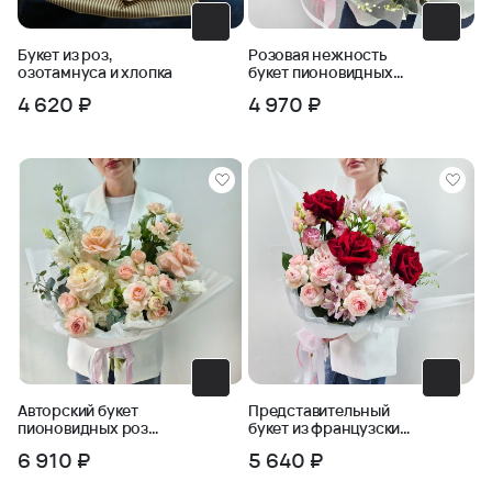
Букет из роз,
Розовая нежность
озотамнуса и хлопка
букет пионовидных
роз в упаковке
4 620 ₽
4 970 ₽
Авторский букет
Представительный
пионовидных роз
букет из французских
Ласковый май
роз и кустовых роз
6 910 ₽
5 640 ₽