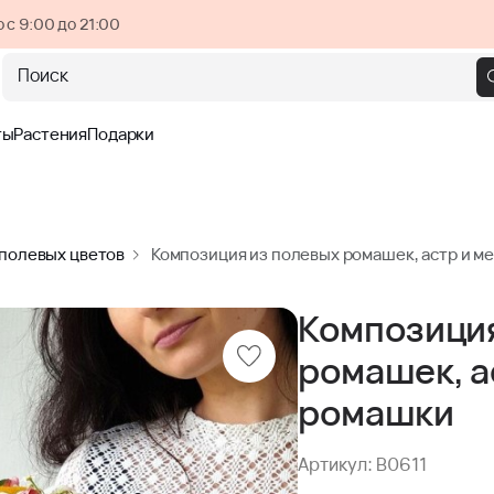
 с 9:00 до 21:00
Поиск
ты
Растения
Подарки
полевых цветов
Композиция из полевых ромашек, астр и м
Композиция
ромашек, а
ромашки
Артикул: B0611