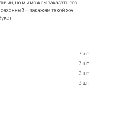
аличии, но мы можем заказать его
не сезонный — закажем такой же
букет
7 шт
3 шт
я
3 шт
3 шт