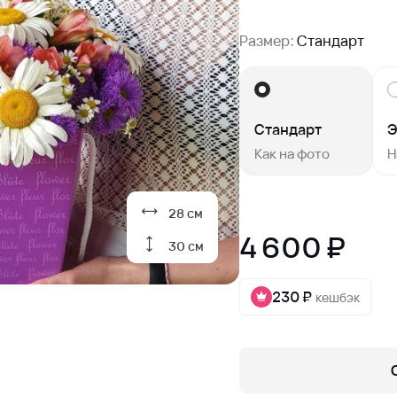
Размер:
Стандарт
Стандарт
Э
Как на фото
Н
28 см
4 600 ₽
30 см
230 ₽
кешбэк