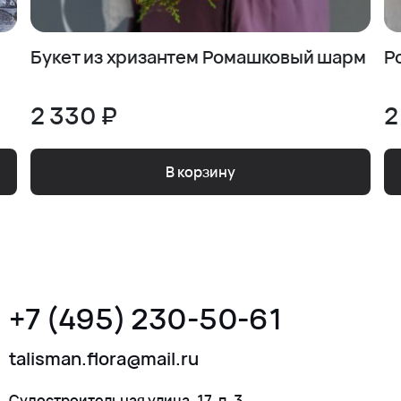
Букет из хризантем Ромашковый шарм
Р
2 330 ₽
2
В корзину
+7 (495) 230-50-61
talisman.flora@mail.ru
Судостроительная улица, 17, п. 3