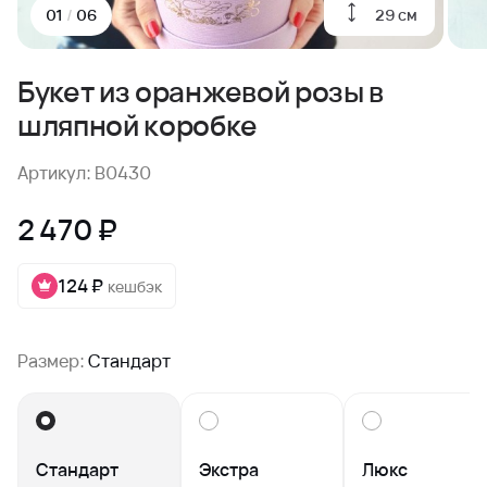
29 см
01
/
06
Букет из оранжевой розы в
шляпной коробке
Артикул: B0430
2 470 ₽
124 ₽
кешбэк
Размер:
Стандарт
Стандарт
Экстра
Люкс