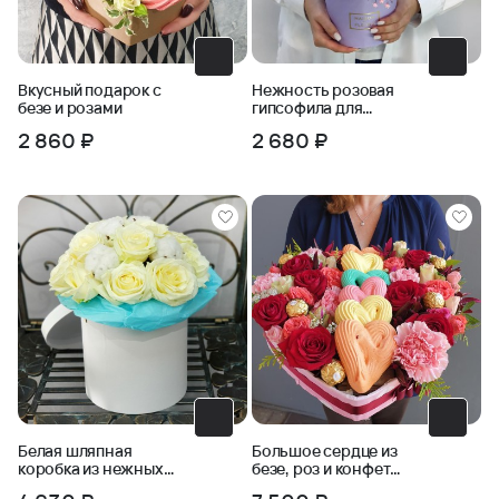
Вкусный подарок с
Нежность розовая
безе и розами
гипсофила для
девочки
2 860 ₽
2 680 ₽
Белая шляпная
Большое сердце из
коробка из нежных
безе, роз и конфет
роз с хлопком
ферреро