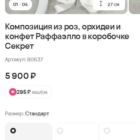
27 см
01
/
04
Композиция из роз, орхидеи и
конфет Раффаэлло в коробочке
Секрет
Артикул: B0637
5 900 ₽
295 ₽
кешбэк
Размер:
Стандарт