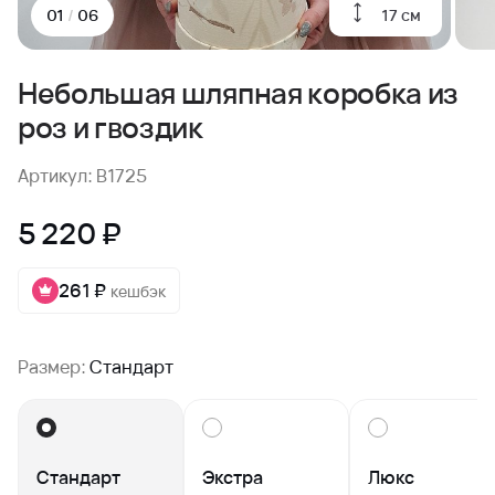
17 см
01
/
06
Небольшая шляпная коробка из
роз и гвоздик
Артикул: B1725
5 220 ₽
261 ₽
кешбэк
Размер:
Стандарт
Стандарт
Экстра
Люкс