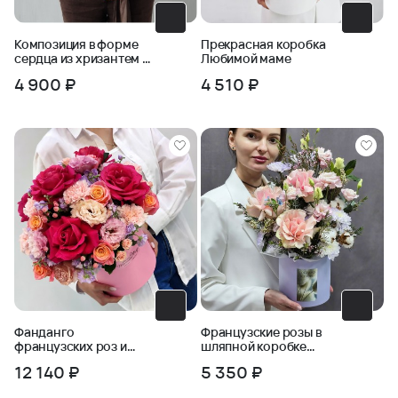
Композиция в форме
Прекрасная коробка
сердца из хризантем и
Любимой маме
пшеницы
4 900 ₽
4 510 ₽
Фанданго
Французские розы в
французских роз и
шляпной коробке
эустомы в коробке
Розовый сад
12 140 ₽
5 350 ₽