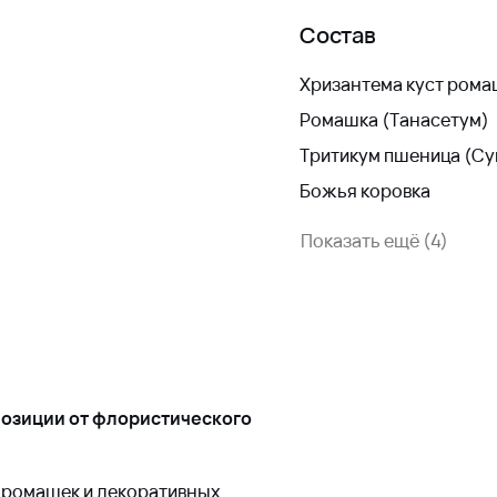
Состав
Хризантема куст рома
Ромашка (Танасетум)
Тритикум пшеница (Су
Божья коровка
Показать ещё (4)
позиции от флористического
х ромашек и декоративных