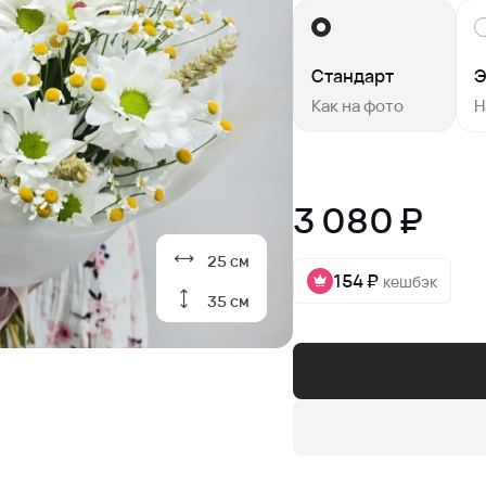
Стандарт
Э
Как на фото
Н
3 080 ₽
25 см
154 ₽
кешбэк
35 см