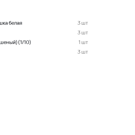
шка белая
3 шт
3 шт
шеный)(1/10)
1 шт
3 шт