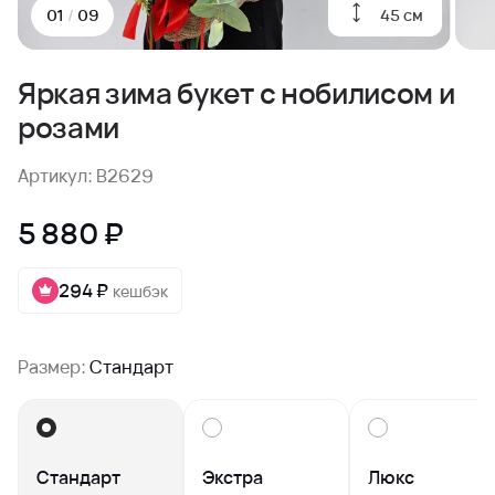
45 см
01
/
09
Яркая зима букет с нобилисом и
розами
Артикул: B2629
5 880 ₽
294 ₽
кешбэк
Размер:
Стандарт
Стандарт
Экстра
Люкс