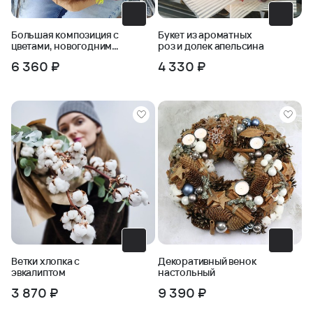
Большая композиция с
Букет из ароматных
цветами, новогодним
роз и долек апельсина
декором и песочным
6 360 ₽
4 330 ₽
печеньем
Ветки хлопка с
Декоративный венок
эвкалиптом
настольный
3 870 ₽
9 390 ₽