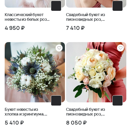
Классический букет
Свадебный букет из
невесты из белых роз
пионовидных роз,
и зелени
фрезии, бомбастика
4 950 ₽
7 410 ₽
Букет невесты из
Свадебный букет из
хлопка и эрингиума.
пионовидных роз,
Серия Магия успеха
маттиолы, эустомы
5 410 ₽
8 050 ₽