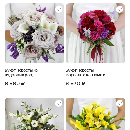
Букет невесты из
Букет невесты
пудровых роз,
марсала с каллами и
барбареллы и
розами
8 880 ₽
6 970 ₽
клематиса