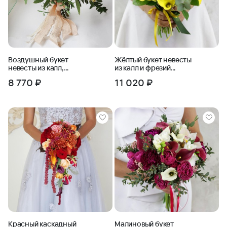
Воздушный букет
Жёлтый букет невесты
невесты из калл,
из калл и фрезий
латируса и эустомы
Королева Солнца
8 770 ₽
11 020 ₽
Жемчужина
Красный каскадный
Малиновый букет