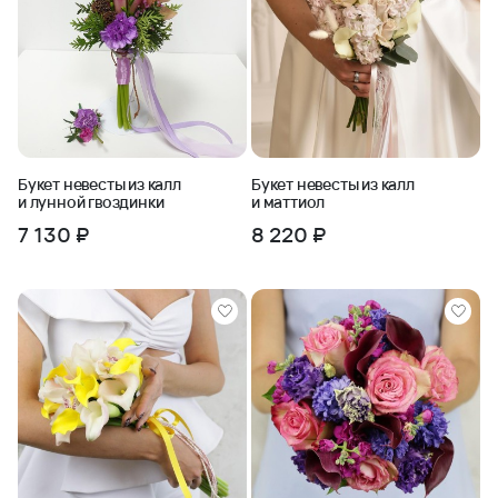
Букет невесты из калл
Букет невесты из калл
и лунной гвоздинки
и маттиол
7 130 ₽
8 220 ₽