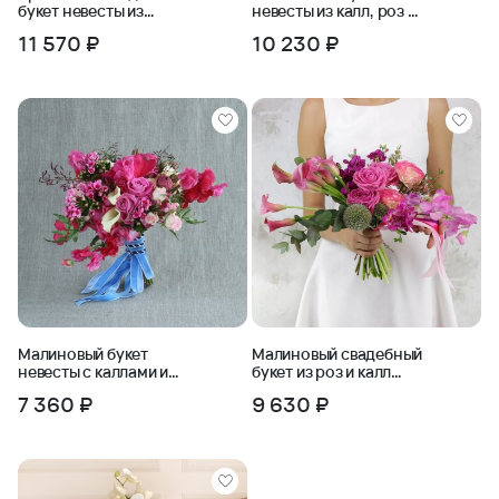
букет невесты из
невесты из калл, роз и
нутана, калл и
фрезий
11 570 ₽
10 230 ₽
амарантуса
Малиновый букет
Малиновый свадебный
невесты с каллами и
букет из роз и калл
розами
Волнительная
7 360 ₽
9 630 ₽
Ассиметрия