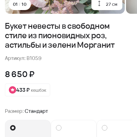
27 см
01
/
10
Букет невесты в свободном
стиле из пионовидных роз,
астильбы и зелени Морганит
Артикул: B1059
8 650 ₽
433 ₽
кешбэк
Размер:
Стандарт