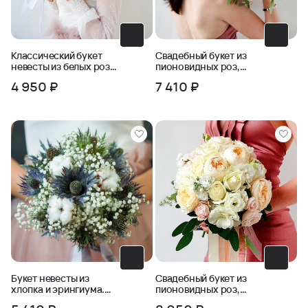
Классический букет
Свадебный букет из
невесты из белых роз
пионовидных роз,
и зелени
фрезии, бомбастика
4 950 ₽
7 410 ₽
Букет невесты из
Свадебный букет из
хлопка и эрингиума.
пионовидных роз,
Серия Магия успеха
маттиолы, эустомы