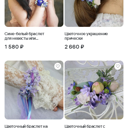
Сине-белый браслет
Цветочное украшение
для невесты или
прически
подружек невесты
1 580 ₽
2 660 ₽
Лазурит
Цветочный браслет на
Цветочный браслет с