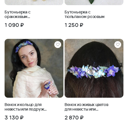
Бутоньерка с
Бутоньерка с
оранжевым
тюльпаном розовым
ранункулюсом
1 090 ₽
1 250 ₽
Венок и кольцо для
Венок из живых цветов
невесты или подружек
для невесты или
невесты Глубина
подружек невесты
3 130 ₽
2 870 ₽
Океана