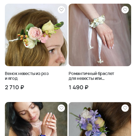
Венок невесты из роз
Романтичный браслет
и ягод
для невесты или
подружек невесты
2 710 ₽
1 490 ₽