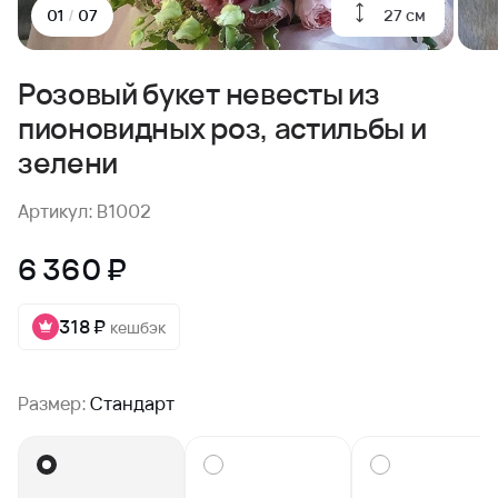
27 см
01
/
07
Розовый букет невесты из
пионовидных роз, астильбы и
зелени
Артикул: B1002
6 360 ₽
318 ₽
кешбэк
Размер:
Стандарт