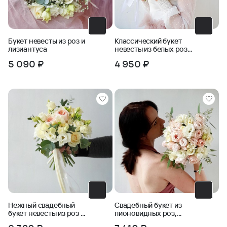
Букет невесты из роз и
Классический букет
лизиантуса
невесты из белых роз
и зелени
5 090 ₽
4 950 ₽
Нежный свадебный
Свадебный букет из
букет невесты из роз и
пионовидных роз,
зелени Ласковая
фрезии, бомбастика