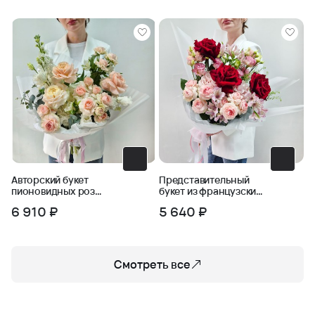
Авторский букет
Представительный
пионовидных роз
букет из французских
Ласковый май
роз и кустовых роз
6 910 ₽
5 640 ₽
Смотреть все