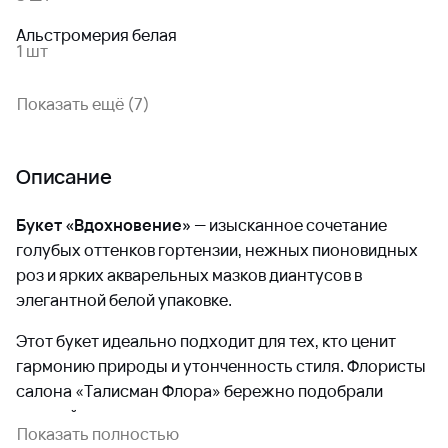
Альстромерия белая
1 шт
Показать ещё (7)
Описание
Букет «Вдохновение»
— изысканное сочетание
голубых оттенков гортензии, нежных пионовидных
роз и ярких акварельных мазков диантусов в
элегантной белой упаковке.
Этот букет идеально подходит для тех, кто ценит
гармонию природы и утонченность стиля. Флористы
салона «Талисман Флора» бережно подобрали
каждый цветок, создавая композицию, которая
Показать полностью
вдохновляет своей свежестью и красотой.