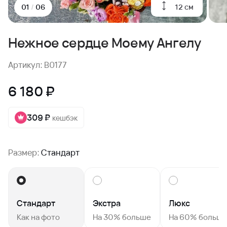
12 см
01
/
06
Нежное сердце Моему Ангелу
Артикул: B0177
6 180 ₽
309 ₽
кешбэк
Размер:
Стандарт
Стандарт
Экстра
Люкс
Как на фото
На 30% больше
На 60% больш