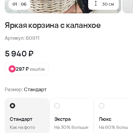
30 см
01
/
06
Яркая корзина с каланхое
Артикул: B0911
5 940 ₽
297 ₽
кешбэк
Размер:
Стандарт
Стандарт
Экстра
Люкс
Как на фото
На 30% больше
На 60% больш