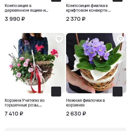
Композиция в
Композиция фиалка в
деревянном ящике из
крафтовом конверте с
фиалки, хлопка и
бабочкой
3 990 ₽
2 370 ₽
тимьяна
Корзина Учителю из
Нежная фиалочка в
горшечных розы,
корзинке
лаванды, герани
7 410 ₽
2 630 ₽