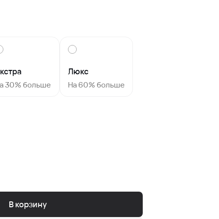
кстра
Люкс
а 30% больше
На 60% больше
В корзину