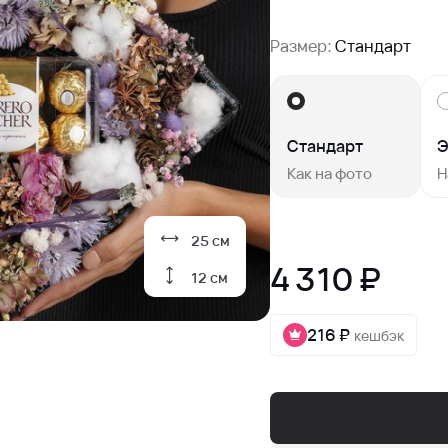
Размер:
Стандарт
Стандарт
Э
Как на фото
Н
25 см
4 310 ₽
12 см
216 ₽
кешбэк