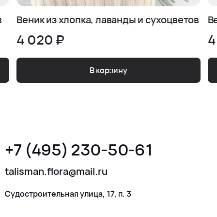
в
Веник из хлопка, лаванды и сухоцветов
В
4 020 ₽
4
В корзину
+7 (495) 230-50-61
talisman.flora@mail.ru
Судостроительная улица, 17, п. 3