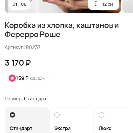
12 см
01
/
06
Коробка из хлопка, каштанов и
Ферерро Роше
Артикул: B0237
3 170 ₽
159 ₽
кешбэк
Размер:
Стандарт
Стандарт
Экстра
Люкс