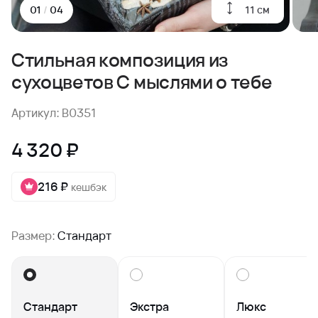
11 см
01
/
04
Стильная композиция из
сухоцветов С мыслями о тебе
Артикул: B0351
4 320 ₽
216 ₽
кешбэк
Размер:
Стандарт
Стандарт
Экстра
Люкс