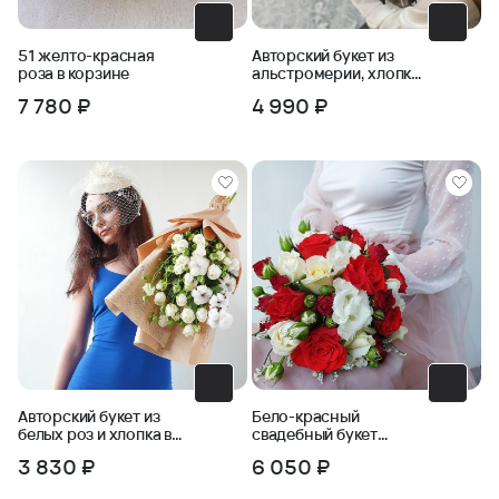
51 желто-красная
Авторский букет из
роза в корзине
альстромерии, хлопка
и черничника
7 780 ₽
4 990 ₽
Авторский букет из
Бело-красный
белых роз и хлопка в
свадебный букет
крафте
невесты из роз и
3 830 ₽
6 050 ₽
эустомы