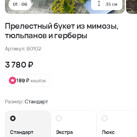
35 см
01
/
06
Прелестный букет из мимозы,
тюльпанов и герберы
Артикул: B0102
3 780 ₽
189 ₽
кешбэк
Размер:
Стандарт
Стандарт
Экстра
Люкс