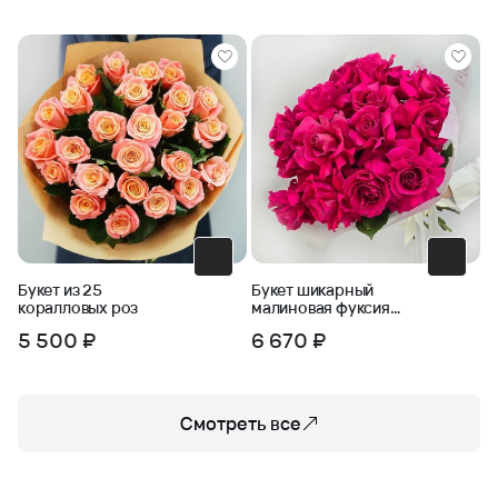
Букет из 25
Букет шикарный
коралловых роз
малиновая фуксия
ароматных роз Пинк
5 500 ₽
6 670 ₽
Флойд
Смотреть все