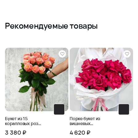
Рекомендуемые товары
Букет из 15
Порке букет из
коралловых роз
вишневых
Анжелика
французских роз в
3 380 ₽
4 620 ₽
упаковке