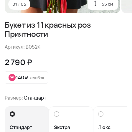
55 см
01
/
05
Букет из 11 красных роз
Приятности
Артикул: B0524
2 790 ₽
140 ₽
кешбэк
Размер:
Стандарт
Стандарт
Экстра
Люкс