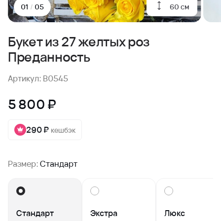
60 см
01
/
05
Букет из 27 желтых роз
Преданность
Артикул: B0545
5 800 ₽
290 ₽
кешбэк
Размер:
Стандарт
Стандарт
Экстра
Люкс