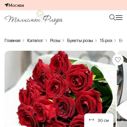
Москва
Главная
Каталог
Розы
Букеты розы
15 роз
Буке
30 см