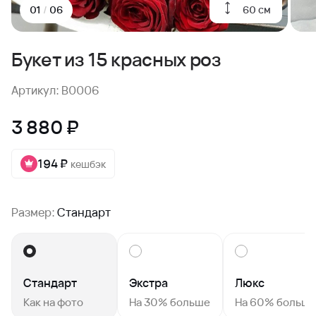
60 см
01
/
06
Букет из 15 красных роз
Артикул: B0006
3 880 ₽
194 ₽
кешбэк
Размер:
Стандарт
Стандарт
Экстра
Люкс
Как на фото
На 30% больше
На 60% больш