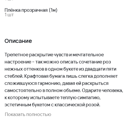
Плёнка прозрачная (1м)
1 шт
Описание
Трепетное раскрытие чувств и мечтательное
настроение – так можно описать сочетание роз
нежных оттенков в одном букете из двадцати пяти
стеблей. Крафтовая бумага лишь слегка дополняет
сложившуюся гармонию, давая ей раскрыться
самостоятельно в полном объеме. Одарите человека,
к которому испытываете теплую симпатию,
эстетичным букетом с классической розой.
Показать полностью
Ваш выбор на День рождения, свидание,
поздравление с особенным событием или датой!