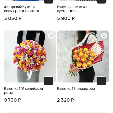
Авторский букет из
Букет в крафте из
белых роз и хлопка в
кустовых и
крафте
одноголовых роз с
3 830 ₽
5 900 ₽
пшеницей
Букет из 101 кенийской
Букет из 15 рыжих роз
розы
9 730 ₽
2 320 ₽