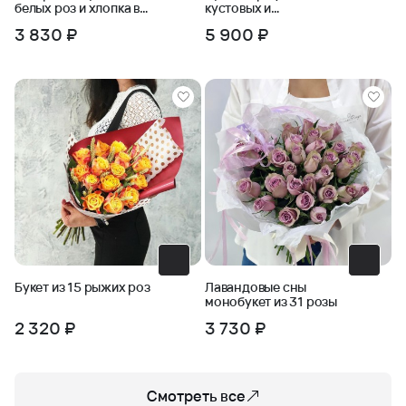
белых роз и хлопка в
кустовых и
крафте
одноголовых роз с
3 830 ₽
5 900 ₽
пшеницей
Букет из 15 рыжих роз
Лавандовые сны
монобукет из 31 розы
2 320 ₽
3 730 ₽
Смотреть все