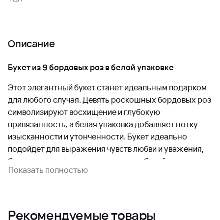
Описание
Букет из 9 бордовых роз в белой упаковке
Этот элегантный букет станет идеальным подарком
для любого случая. Девять роскошных бордовых роз
символизируют восхищение и глубокую
привязанность, а белая упаковка добавляет нотку
изысканности и утонченности. Букет идеально
подойдет для выражения чувств любви и уважения,
будь то романтическое свидание, юбилей или просто
Показать полностью
желание порадовать близкого человека.
Особенности букета:
Количество цветов
: 9 шт.
Рекомендуемые товары
Цвет розы
: Бордовый — символ страсти и