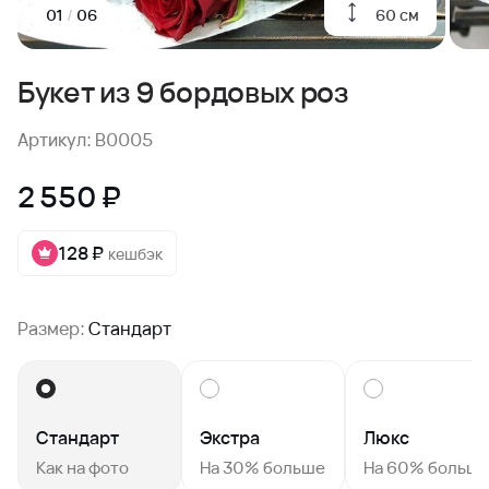
60 см
01
/
06
Букет из 9 бордовых роз
Артикул: B0005
2 550 ₽
128 ₽
кешбэк
Размер:
Стандарт
Стандарт
Экстра
Люкс
Как на фото
На 30% больше
На 60% больш