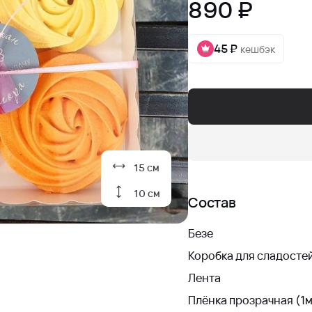
890 ₽
45 ₽
кешбэк
15 см
10 см
Состав
Безе
Коробка для сладостей
Лента
Плёнка прозрачная (1м