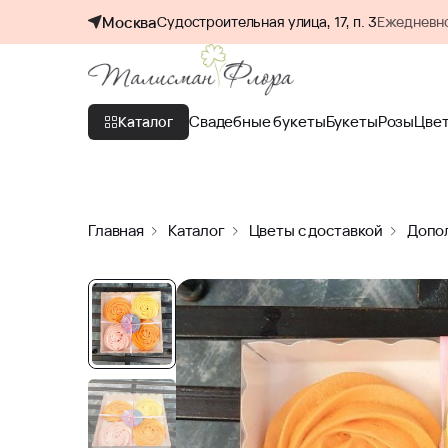
Москва
Судостроительная улица, 17, п. 3
Ежедневно
Свадебные букеты
Букеты
Розы
Цве
Каталог
Главная
Каталог
Цветы с доставкой
Допол