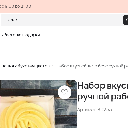
 с 9:00 до 21:00
Поиск
ты
Растения
Подарки
нения к букетам цветов
Набор вкуснейшего безе ручной р
Набор вкус
ручной ра
Артикул: B0253