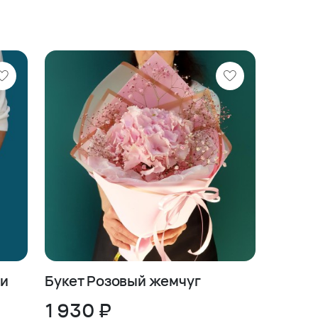
ии
Букет Розовый жемчуг
1 930 ₽