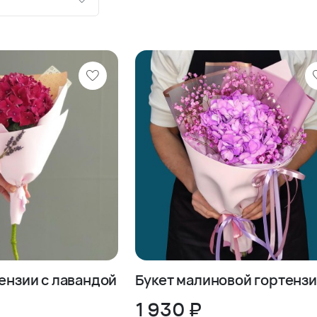
ию
шевле
роже
тензии с лавандой
Букет малиновой гортенз
1 930 ₽