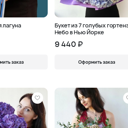
я лагуна
Букет из 7 голубых гортен
Небо в Нью Йорке
9 440 ₽
ить заказ
Оформить заказ