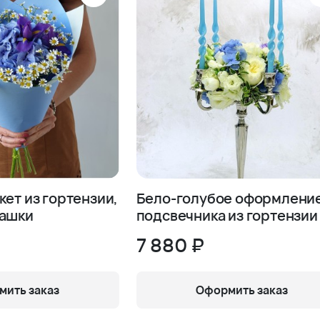
кет из гортензии,
Бело-голубое оформлени
машки
подсвечника из гортензии
роз
7 880 ₽
ить заказ
Оформить заказ