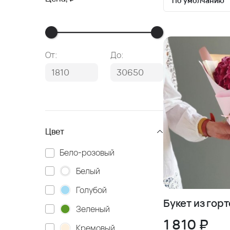
По умолчанию
По умолчан
Сначала де
От:
До:
Сначала до
Цвет
Бело-розовый
Белый
Голубой
Букет из гор
Зеленый
1 810 ₽
Кремовый