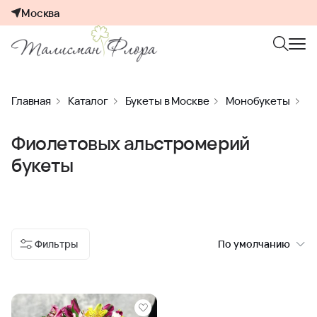
Москва
Главная
Каталог
Букеты в Москве
Монобукеты
М
Фиолетовых альстромерий
букеты
Фильтры
По умолчанию