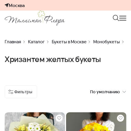
Москва
Главная
Каталог
Букеты в Москве
Монобукеты
М
Хризантем желтых букеты
Фильтры
По умолчанию