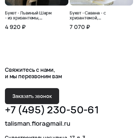
Букет - Львиный Шарм
Букет - Савана - с
- из хризантемы,
хризантемой,
пшеницы и эвкалипта
краспедией и сенецио
4 920 ₽
7 070 ₽
Свяжитесь с нами,
и мы перезвоним вам
Заказать звонок
+7 (495) 230-50-61
talisman.flora@mail.ru
Судостроительная улица, 17, п. 3