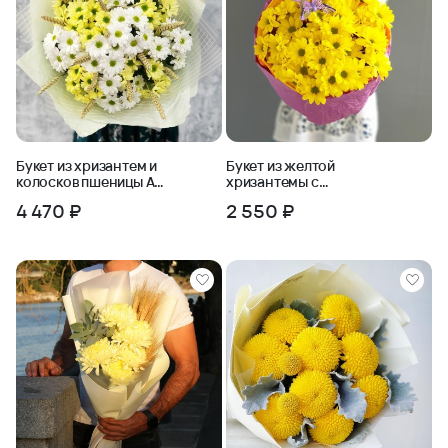
Букет из хризантем и
Букет из желтой
колосков пшеницы Ах,
хризантемы с
это лето
бабочкой
4 470 ₽
2 550 ₽