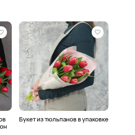
ов
Букет из тюльпанов в упаковке
ион