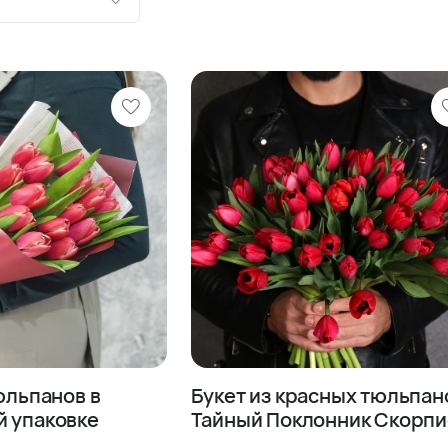
ию
шевле
роже
тюльпанов в
Букет из красных тюльпан
й упаковке
Тайный Поклонник Скорп