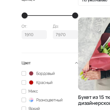
По умолчанию
По умолчан
Сначала де
От:
До:
Сначала до
Цвет
Бордовый
Красный
Микс
Букет из 15 
Разноцветный
дизайнерско
Яркий