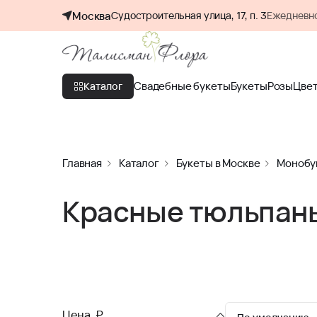
Москва
Судостроительная улица, 17, п. 3
Ежедневно
Свадебные букеты
Букеты
Розы
Цве
Каталог
Главная
Каталог
Букеты в Москве
Монобу
Красные тюльпаны
Цена, ₽