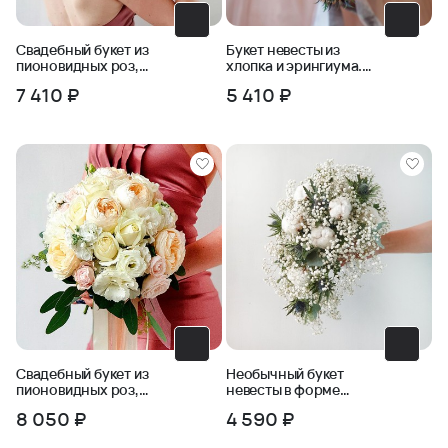
Свадебный букет из
Букет невесты из
пионовидных роз,
хлопка и эрингиума.
фрезии, бомбастика
Серия Магия успеха
7 410 ₽
5 410 ₽
Свадебный букет из
Необычный букет
пионовидных роз,
невесты в форме
маттиолы, эустомы
капли из хлопка,
8 050 ₽
4 590 ₽
эрингиума и
гипсофилы