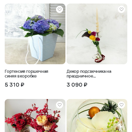
Гортензия горшечная
Декор подсвечника на
синяя в коробке
праздничное
мероприятие из живых
5 310 ₽
3 090 ₽
цветов