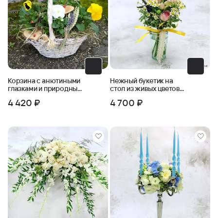
Корзина с анютиными
Нежный букетик на
глазками и природным
стол из живых цветов в
декором
вазе
4 420 ₽
4 700 ₽