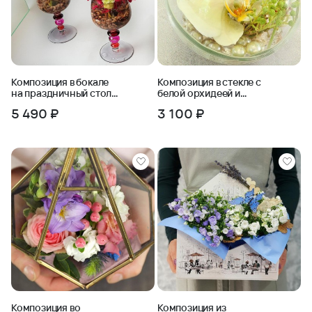
Композиция в бокале
Композиция в стекле с
на праздничный стол
белой орхидеей и
из роз и дендробиума
жемчужинами
5 490 ₽
3 100 ₽
Композиция во
Композиция из