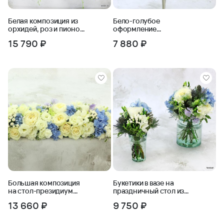
Белая композиция из
Бело-голубое
орхидей, роз и пионов
оформление
на праздничный стол
подсвечника из
15 790 ₽
7 880 ₽
гортензии и роз
Большая композиция
Букетики в вазе на
на стол-президиум
праздничный стол из
для молодоженов из
живых цветов
13 660 ₽
9 750 ₽
роз и гортензии