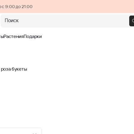
 с 9:00 до 21:00
Поиск
ты
Растения
Подарки
 роза букеты