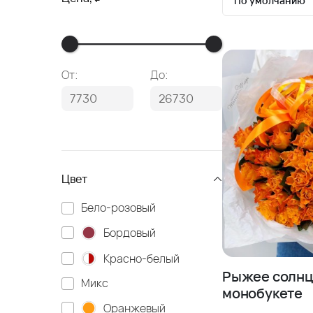
По умолчанию
По умолчан
Сначала де
От:
До:
Сначала до
Цвет
Бело-розовый
Бордовый
Красно-белый
Рыжее солнце
Микс
монобукете
Оранжевый