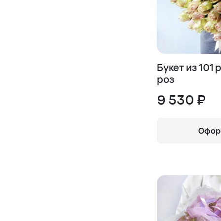
Букет из 101
роз
9 530 ₽
Оформ