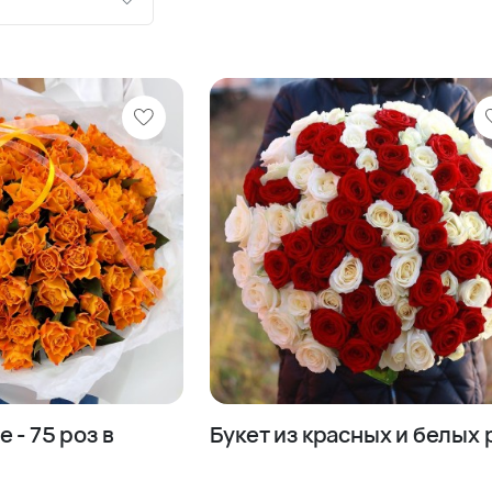
ию
шевле
роже
 - 75 роз в
Букет из красных и белых 