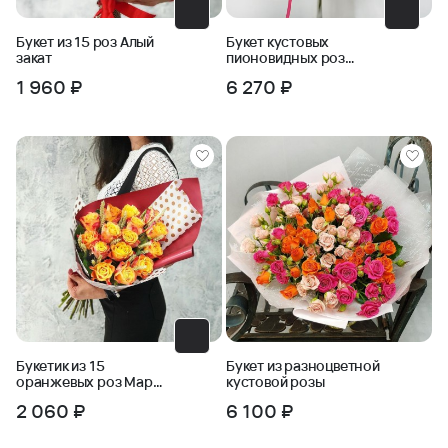
Букет из 15 роз Алый
Букет кустовых
закат
пионовидных роз
Малиновость 15
1 960 ₽
6 270 ₽
Букетик из 15
Букет из разноцветной
оранжевых роз Мари
кустовой розы
Клер
2 060 ₽
6 100 ₽