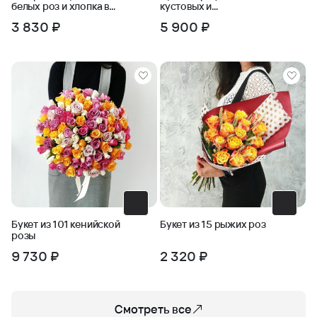
белых роз и хлопка в
кустовых и
крафте
одноголовых роз с
3 830 ₽
5 900 ₽
пшеницей
Букет из 101 кенийской
Букет из 15 рыжих роз
розы
9 730 ₽
2 320 ₽
Смотреть все