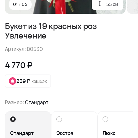
55 см
01
/
05
Букет из 19 красных роз
Увлечение
Артикул: B0530
4 770 ₽
239 ₽
кешбэк
Размер:
Стандарт
Стандарт
Экстра
Люкс