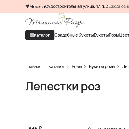
Москва
Судостроительная улица, 17, п. 3
Ежедневно
Свадебные букеты
Букеты
Розы
Цве
Каталог
Главная
Каталог
Розы
Букеты розы
Ле
Лепестки роз
Цена, ₽