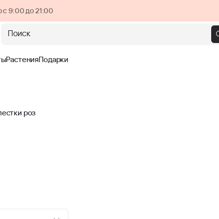
 с 9:00 до 21:00
Поиск
ты
Растения
Подарки
пестки роз