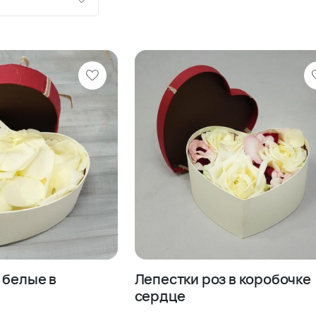
ию
шевле
роже
 белые в
Лепестки роз в коробочке
сердце