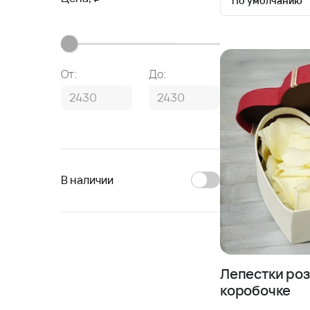
По умолчанию
По умолчан
Сначала де
От:
До:
Сначала до
В наличии
Лепестки роз
коробочке