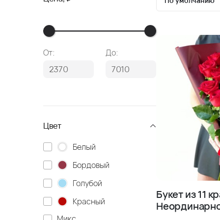
По умолчанию
По умолчан
Сначала де
От:
До:
Сначала до
Цвет
Белый
Бордовый
Голубой
Букет из 11 к
Красный
Неординарно
Микс