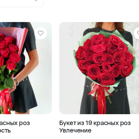
ию
шевле
роже
расных роз
Букет из 19 красных роз
сть
Увлечение