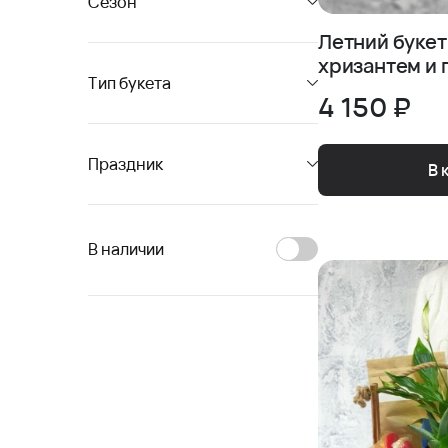
Сезон
Летний букет
хризантем и
Тип букета
4 150 ₽
Праздник
В 
В наличии