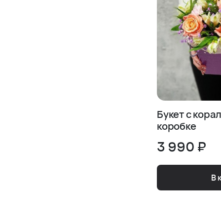
Букет с кора
коробке
3 990 ₽
В 