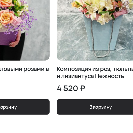
лловыми розами в
Композиция из роз, тюльп
и лизиантуса Нежность
4 520 ₽
корзину
В корзину