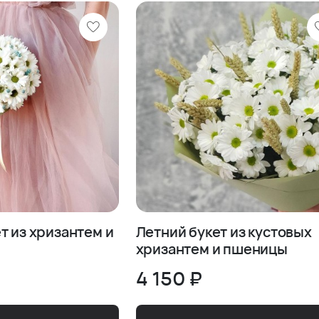
т из хризантем и
Летний букет из кустовых
хризантем и пшеницы
4 150 ₽