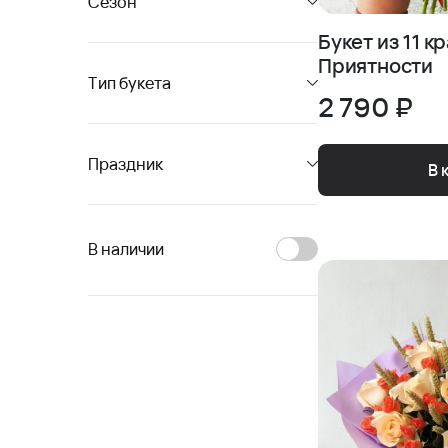
Сезон
Букет из 11 к
Приятности
Тип букета
2 790 ₽
Праздник
В 
В наличии