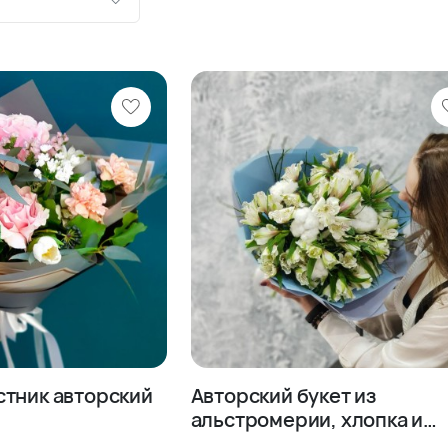
ию
шевле
роже
стник авторский
Авторский букет из
альстромерии, хлопка и
черничника