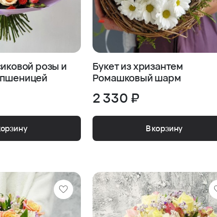
сиковой розы и
Букет из хризантем
 пшеницей
Ромашковый шарм
2 330 ₽
корзину
В корзину