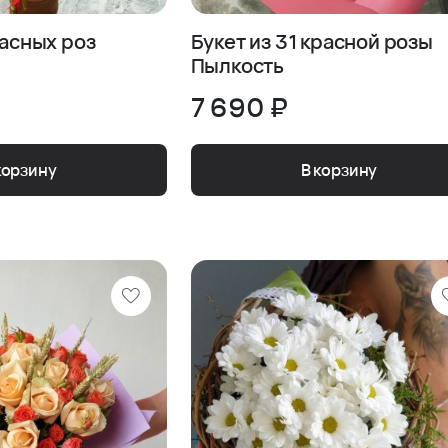
расных роз
Букет из 31 красной розы
Пылкость
7 690 ₽
корзину
В корзину