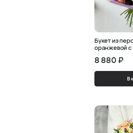
Букет из пер
оранжевой с
8 880 ₽
В 