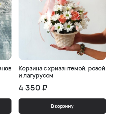
анов
Корзина с хризантемой, розой
и лагурусом
4 350 ₽
В корзину