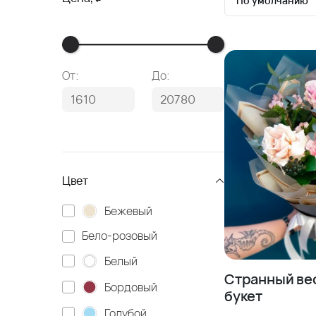
По умолчанию
По умолчан
Сначала де
От:
До:
Сначала до
Цвет
Бежевый
Бело-розовый
Белый
Странный ве
Бордовый
букет
Голубой