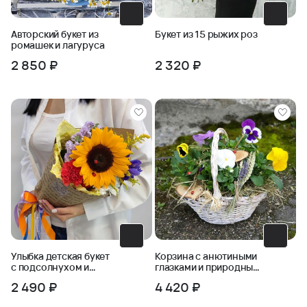
Авторский букет из
Букет из 15 рыжих роз
ромашек и лагуруса
2 850 ₽
2 320 ₽
Улыбка детская букет
Корзина с анютиными
с подсолнухом и
глазками и природным
ирисом
декором
2 490 ₽
4 420 ₽