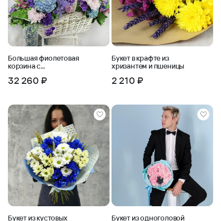
Большая фиолетовая
Букет в крафте из
корзина с
хризантем и пшеницы
гортензиями и
32 260 ₽
2 210 ₽
хризантемами
Букет из кустовых
Букет из одноголовой