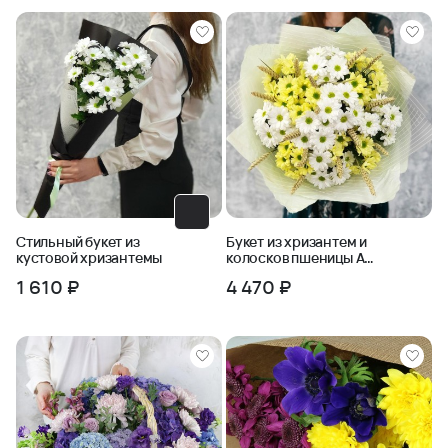
Стильный букет из
Букет из хризантем и
кустовой хризантемы
колосков пшеницы Ах,
это лето
1 610 ₽
4 470 ₽