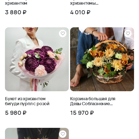
хризантем
хризантемы
Неотразимым Весам
3 880 ₽
4 010 ₽
Букет из хризантем
Корзина большая для
бигуди пурпл с розой
Девы Соблазнение
голосом
5 980 ₽
15 970 ₽