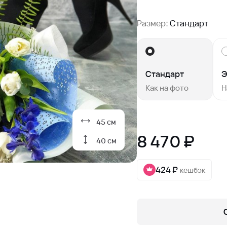
Размер:
Стандарт
Стандарт
Э
Как на фото
Н
45 см
8 470 ₽
40 см
424 ₽
кешбэк