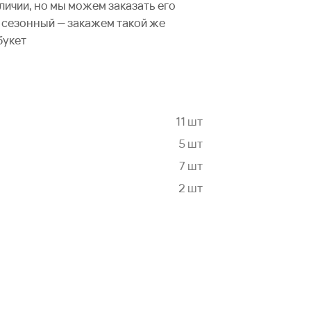
аличии, но мы можем заказать его
не сезонный — закажем такой же
букет
11 шт
5 шт
7 шт
2 шт