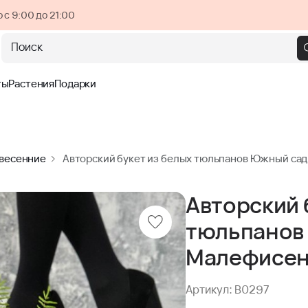
 с 9:00 до 21:00
Поиск
ты
Растения
Подарки
 весенние
Авторский букет из белых тюльпанов Южный са
Авторский 
тюльпанов
Малефисе
Артикул: B0297