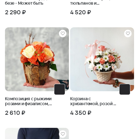
безе - Может быть
тюльпанов и
лизиантуса Нежность
2 290 ₽
4 520 ₽
Композиция с рыжими
Корзина с
розами и физалисом,
хризантемой, розой и
природным декором
лагурусом
2 610 ₽
4 350 ₽