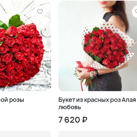
лой розы
Букет из красных роз Алая
любовь
7 620 ₽