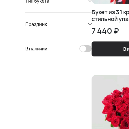
Тип букета
Букет из 31 к
стильн
Праздник
7 440 ₽
В наличии
В 