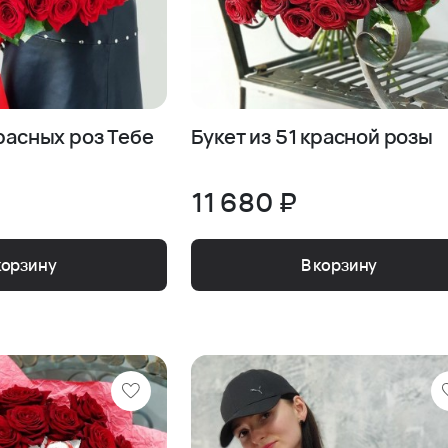
красных роз Тебе
Букет из 51 красной розы
11 680 ₽
корзину
В корзину