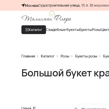
Москва
Судостроительная улица, 17, п. 3
Ежедневно
Свадебные букеты
Букеты
Розы
Цве
Каталог
Главная
Каталог
Розы
Букеты розы
Бук
Большой букет кр
Цена, ₽