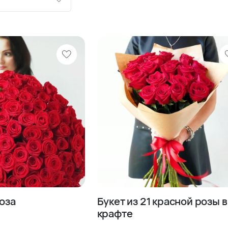
ию
шевле
роже
роза
Букет из 21 красной розы в
крафте