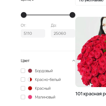
По умолчанию
По умолчан
Сначала де
От:
До:
Сначала до
Цвет
Бордовый
Красно-белый
Красный
101 красная 
Малиновый