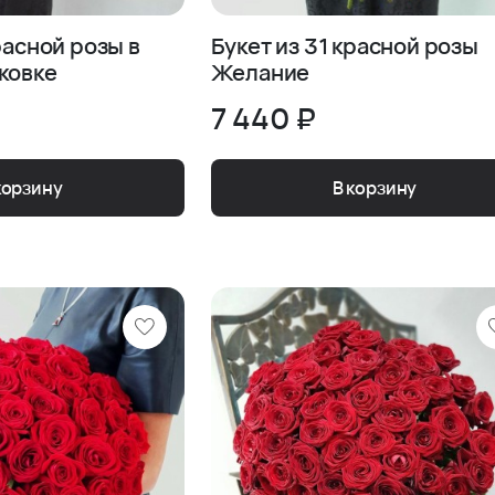
расной розы в
Букет из 31 красной розы
ой упаковке
Желание
7 440 ₽
корзину
В корзину