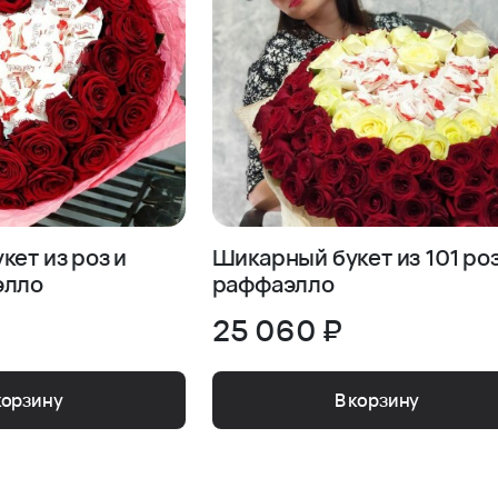
кет из роз и
Шикарный букет из 101 ро
элло
раффаэлло
25 060 ₽
корзину
В корзину