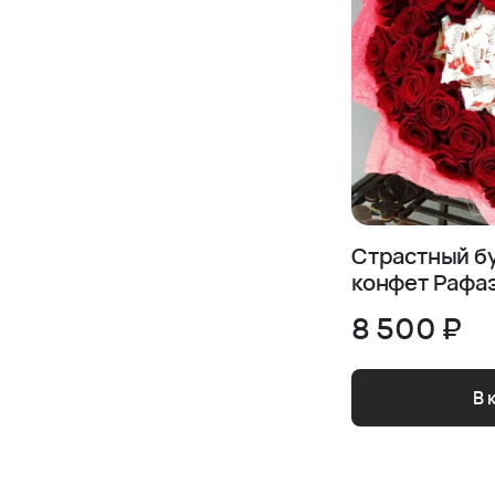
Страстный бу
конфет Рафа
8 500 ₽
В 