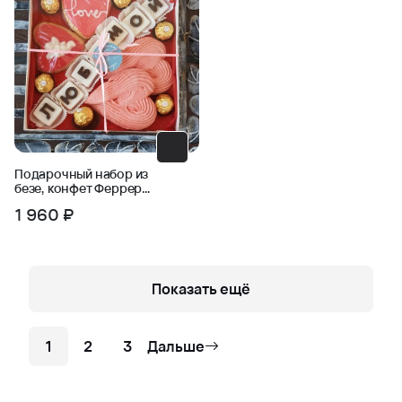
Подарочный набор из
безе, конфет Ферреро
Роше и печений -
1 960 ₽
Любимой
Показать ещё
1
2
3
Дальше