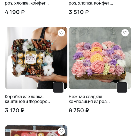
роз, хлопка, конфет и
роз, хлопка, конфет и
шоколадных букв
шоколадных букв ТЕБЕ
4 190 ₽
3 510 ₽
ЛЮБЛЮ
Коробка из хлопка,
Нежная сладкая
каштанов и Ферерро
композиция из роз,
Роше
лунных гвоздик,
3 170 ₽
6 750 ₽
хлопка и воздушного
безе