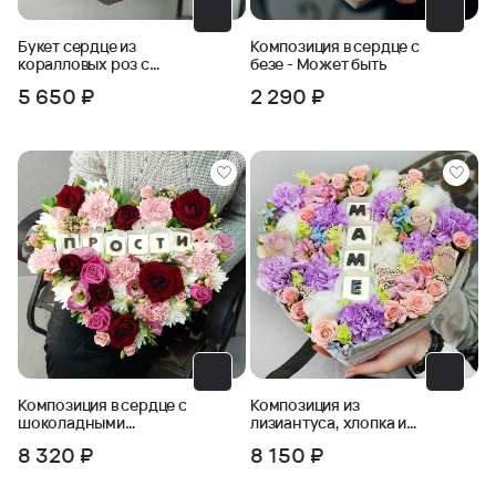
Букет сердце из
Композиция в сердце с
коралловых роз с
безе - Может быть
конфетами Рафаэлло
5 650 ₽
2 290 ₽
Композиция в сердце с
Композиция из
шоколадными
лизиантуса, хлопка и
буквами - Прости
гвоздик - Маме
8 320 ₽
8 150 ₽