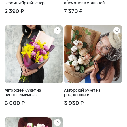
гермини Яркий вечер
анемонов в стильной
упаковке
2 390 ₽
7 370 ₽
Авторский букет из
Авторский букет из
пионов и мимозы
роз, хлопка и
эвкалипта в крафте
6 000 ₽
3 930 ₽