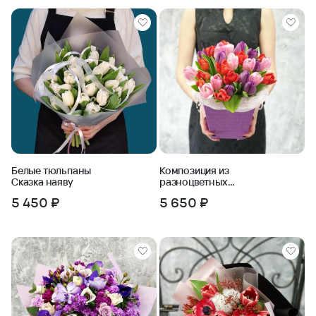
Белые тюльпаны
Композиция из
Сказка наяву
разноцветных
тюльпанов в
5 450 ₽
5 650 ₽
коробочке с тишью