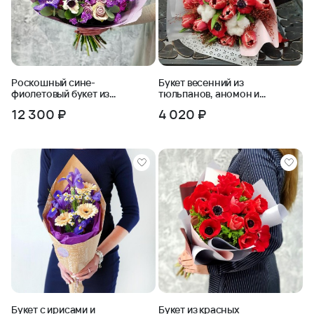
Роскошный сине-
Букет весенний из
фиолетовый букет из
тюльпанов, аномон и
орхидеи и анемонов
хлопка
12 300 ₽
4 020 ₽
Букет с ирисами и
Букет из красных