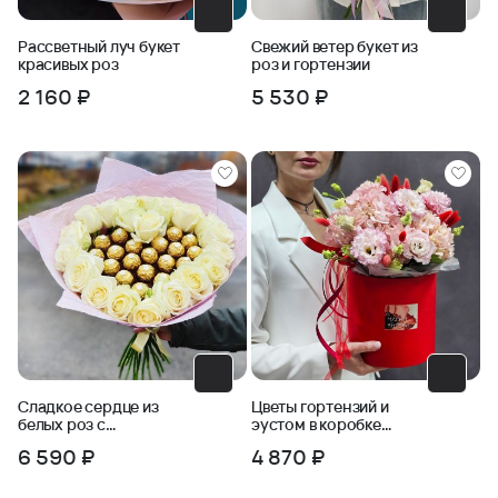
Рассветный луч букет
Свежий ветер букет из
красивых роз
роз и гортензии
2 160 ₽
5 530 ₽
Сладкое сердце из
Цветы гортензий и
белых роз с
эустом в коробке
конфетами Ферерро
Нежная страсть
6 590 ₽
4 870 ₽
Роше