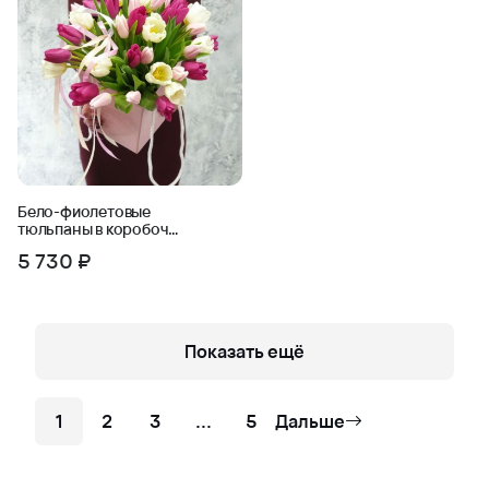
Бело-фиолетовые
тюльпаны в коробочке
с лентами
5 730 ₽
Показать ещё
1
2
3
...
5
Дальше